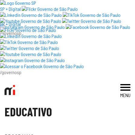
×
SP + Digital
SP + Digital
/governosp
visite
exposições e eventos
acervo e pesquisa
/governosp
imprensa
MENU
blog
EDUCATIVO
museu
educativo