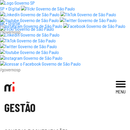
×
SP + Digital
SP + Digital
/governosp
visite
exposições e eventos
acervo e pesquisa
/governosp
imprensa
MENU
blog
GESTÃO
museu
educativo