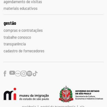
agendamento de visitas
materiais educativos
gestão
compras e contratações
trabalhe conosco
transparência
cadastro de fornecedores
Facebook
Youtube
Flickr
Instagram
Spotify
TikTok
ouvidoria
|
portal da transparência
|
sic