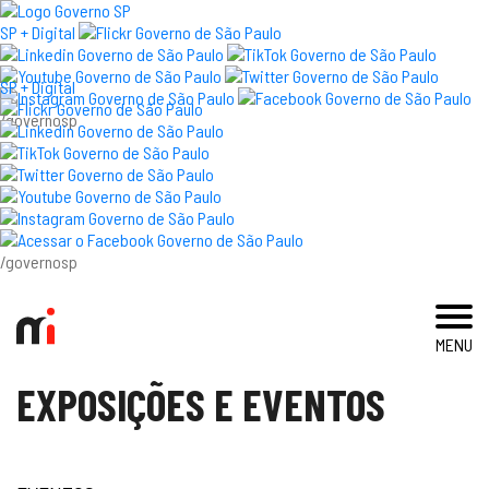
×
SP + Digital
SP + Digital
/governosp
visite
exposições e eventos
acervo e pesquisa
/governosp
imprensa
MENU
blog
EXPOSIÇÕES E EVENTOS
museu
educativo