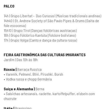
PALCO
14h | Grupo Libertat - Duo Curucusi (Músicas tradicionais andinas)
14h40 | St. Andrew Society of São Paulo Pipes & Drums (Gaita de
fole escocesa)
15h10 | Grupo Tirol (Danças folclóricas austríacas)
16h | Grupo Folclórico Kantuta (Folclore boliviano)
17h | Grupo Volga (Canto e dança da cultura russa)
FEIRA GASTRONÔMICA DAS CULTURAS IMIGRANTES
Jardim | Das 10h às 18h
Rússia |
Barraca Russica
• Varenik, Pelmeni, Blini, Piroshki, Borsh
• Vodka russa e chopp Germânia
Suíça e Alemanha |
Berna
• Salsichas artesanais, raclette, kartoffelpuffer, eisbein com
chucrute
Itália |
Bravíssimo