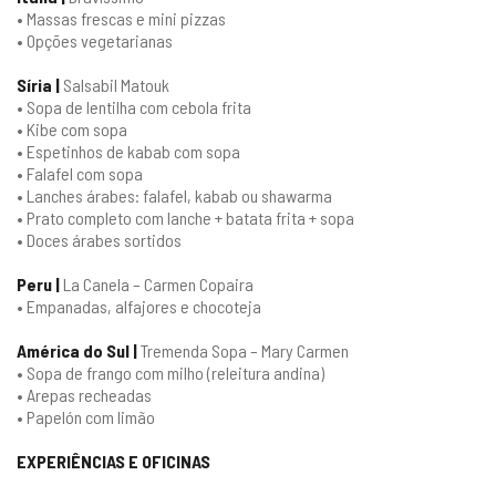
• Massas frescas e mini pizzas
• Opções vegetarianas
Síria |
Salsabil Matouk
• Sopa de lentilha com cebola frita
• Kibe com sopa
• Espetinhos de kabab com sopa
• Falafel com sopa
• Lanches árabes: falafel, kabab ou shawarma
• Prato completo com lanche + batata frita + sopa
• Doces árabes sortidos
Peru |
La Canela – Carmen Copaira
• Empanadas, alfajores e chocoteja
América do Sul |
Tremenda Sopa – Mary Carmen
• Sopa de frango com milho (releitura andina)
• Arepas recheadas
• Papelón com limão
EXPERIÊNCIAS E OFICINAS