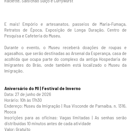
Raclette, Salsichão Suíço e Currywurst
E mais! Empório e artesanatos,
passeios de Maria-Fumaça
,
Retratos de Época
,
Exposição de Longa Duração
,
Centro de
Pesquisa
e
Cafeteria do Museu
.
Durante o evento, o Museu receberá doações de roupas e
agasalhos, que serão destinadas ao Arsenal da Esperança, casa de
acolhida que ocupa parte do complexo da antiga Hospedaria de
Imigrantes do Brás, onde também está localizado o Museu da
Imigração.
Aniversário do MI | Festival de Inverno
Data: 27 de junho de 2026
Horário: 10h às 17h30
Endereço: Museu da Imigração | Rua Visconde de Parnaíba, n. 1316,
Mooca
Inscrições para as oficinas: Vagas limitadas | As senhas serão
distribuídas 10 minutos antes de cada atividade
Valor: Gratuito