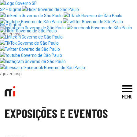
×
SP + Digital
SP + Digital
/governosp
visite
exposições e eventos
acervo e pesquisa
/governosp
imprensa
MENU
blog
EXPOSIÇÕES E EVENTOS
museu
educativo