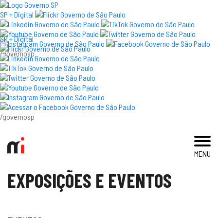
×
SP + Digital
SP + Digital
/governosp
visite
exposições e eventos
acervo e pesquisa
/governosp
imprensa
MENU
blog
EXPOSIÇÕES E EVENTOS
museu
educativo