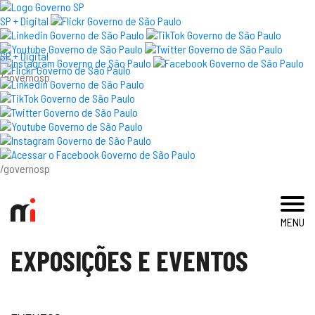
×
SP + Digital
SP + Digital
/governosp
visite
exposições e eventos
acervo e pesquisa
/governosp
imprensa
MENU
blog
EXPOSIÇÕES E EVENTOS
museu
educativo