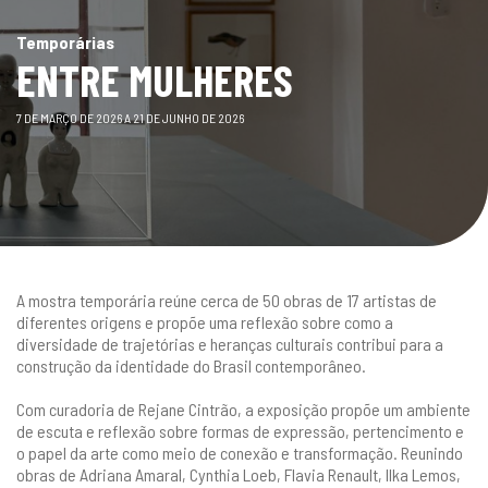
gestão
Temporárias
ENTRE MULHERES
7 DE MARÇO DE 2026 A 21 DE JUNHO DE 2026
A mostra temporária reúne cerca de 50 obras de 17 artistas de
diferentes origens e propõe uma reflexão sobre como a
diversidade de trajetórias e heranças culturais contribui para a
construção da identidade do Brasil contemporâneo.
Com curadoria de Rejane Cintrão, a exposição propõe um ambiente
de escuta e reflexão sobre formas de expressão, pertencimento e
o papel da arte como meio de conexão e transformação. Reunindo
obras de Adriana Amaral, Cynthia Loeb, Flavia Renault, Ilka Lemos,