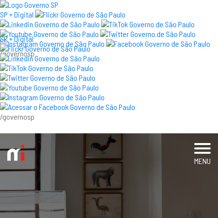
×
SP + Digital
SP + Digital
/governosp
visite
exposições e eventos
acervo e pesquisa
/governosp
imprensa
blog
MENU
museu
educativo