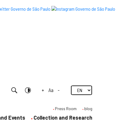
+
Aa
-
Research
Contrast
Press Room
blog
 and Events
Collection and Research