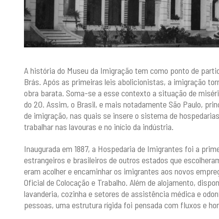
A história do Museu da Imigração tem como ponto de partid
Brás. Após as primeiras leis abolicionistas, a imigração to
obra barata. Soma-se a esse contexto a situação de miséria
do 20. Assim, o Brasil, e mais notadamente São Paulo, prin
de imigração, nas quais se insere o sistema de hospedarias
trabalhar nas lavouras e no início da indústria.
Inaugurada em 1887, a Hospedaria de Imigrantes foi a prim
estrangeiros e brasileiros de outros estados que escolhera
eram acolher e encaminhar os imigrantes aos novos empreg
Oficial de Colocação e Trabalho. Além de alojamento, disponi
lavanderia, cozinha e setores de assistência médica e odon
pessoas, uma estrutura rígida foi pensada com fluxos e ho