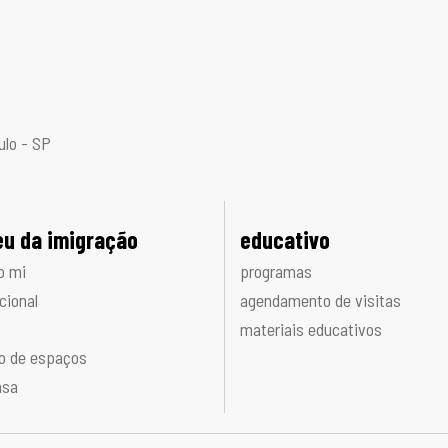
ulo - SP
u da imigração
educativo
o mi
programas
cional
agendamento de visitas
materiais educativos
o de espaços
nsa