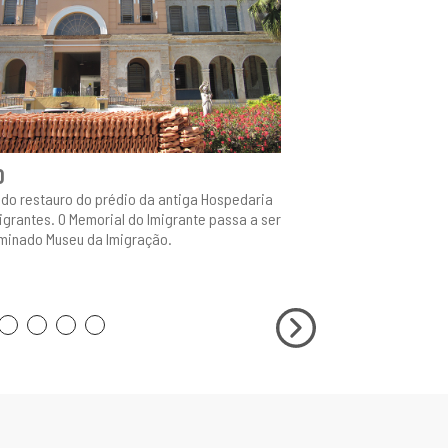
0
1998
o do restauro do prédio da antiga Hospedaria
Criação do Memoria
igrantes. O Memorial do Imigrante passa a ser
minado Museu da Imigração.