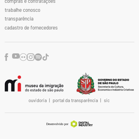
compras e contratações
trabalhe conosco
transparência
cadastro de fornecedores
Facebook
Youtube
Flickr
Instagram
Spotify
TikTok
ouvidoria
|
portal da transparência
|
sic