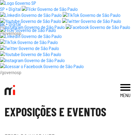
×
SP + Digital
SP + Digital
/governosp
visite
exposições e eventos
acervo e pesquisa
/governosp
imprensa
MENU
blog
EXPOSIÇÕES E EVENTOS
museu
educativo